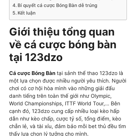
Bí quyết cá cược Bóng Bàn dễ trúng
Kết luận
Giới thiệu tổng quan
về cá cược bóng bàn
tại 123dzo
Cá cược Bóng Bàn
tại sảnh thể thao 123dzo là
một lựa chọn được nhiều người yêu thích. Người
chơi có cơ hội hòa mình vào những giải đấu
danh tiếng trên toàn thế giới như Olympic,
World Championships, ITTF World Tour,… Bên
cạnh đó, 123dzo cung cấp nhiều loại kèo hấp
dẫn như kèo chấp, cược tỷ số, tổng điểm, kèo
chẵn lẻ, và tài xỉu, đảm bảo mỗi bet thủ đều tìm
thấy lựa chọn lý tưởng cho mình.