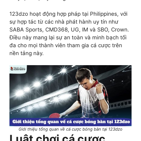
123dzo hoạt động hợp pháp tại Philippines, với
sự hợp tác từ các nhà phát hành uy tín như
SABA Sports, CMD368, UG, IM và SBO, Crown.
Điều này mang lại sự an toàn và minh bạch tối
đa cho mọi thành viên tham gia cá cược trên
nền tảng này.
Giới thiệu tổng quan về cá cược bóng bàn tại 123dzo
Luật chơi cá cược