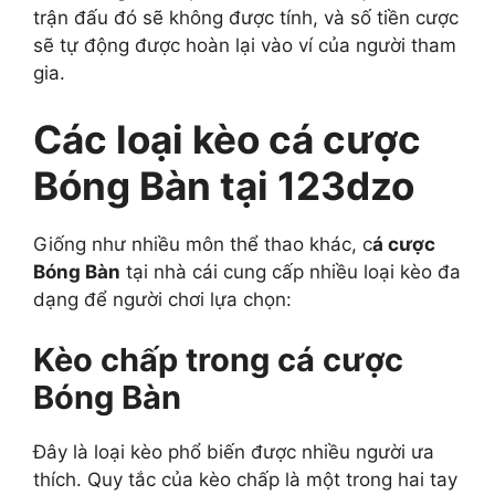
trận đấu đó sẽ không được tính, và số tiền cược
sẽ tự động được hoàn lại vào ví của người tham
gia.
Các loại kèo cá cược
Bóng Bàn tại 123dzo
Giống như nhiều môn thể thao khác, c
á cược
Bóng Bàn
tại nhà cái cung cấp nhiều loại kèo đa
dạng để người chơi lựa chọn:
Kèo chấp trong cá cược
Bóng Bàn
Đây là loại kèo phổ biến được nhiều người ưa
thích. Quy tắc của kèo chấp là một trong hai tay