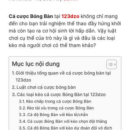
Cá cược Bóng Bàn
tại
123dzo
không chỉ mang
đến cho bạn trải nghiệm thể thao đầy hứng khởi
mà còn tạo ra cơ hội sinh lời hấp dẫn. Vậy luật
chơi cụ thể của trò này là gì và đâu là các loại
kèo mà người chơi có thể tham khảo?
Mục lục nội dung
Giới thiệu tổng quan về cá cược bóng bàn tại
123dzo
Luật chơi cá cược bóng bàn
Các loại kèo cá cược Bóng Bàn tại 123dzo
Kèo chấp trong cá cược Bóng Bàn
Kèo tài xỉu trong cá cược Bóng Bàn
Cá độ Bóng Bàn với Kèo lẻ/chẵn
Cá cược Bóng Bàn với kèo chọn đội thắng
Cá độ Bóng Bàn với kèo dự đoán đội vô địch