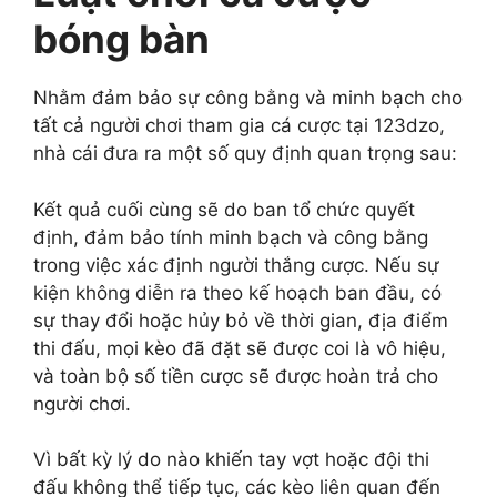
bóng bàn
Nhằm đảm bảo sự công bằng và minh bạch cho
tất cả người chơi tham gia cá cược tại 123dzo,
nhà cái đưa ra một số quy định quan trọng sau:
Kết quả cuối cùng sẽ do ban tổ chức quyết
định, đảm bảo tính minh bạch và công bằng
trong việc xác định người thắng cược. Nếu sự
kiện không diễn ra theo kế hoạch ban đầu, có
sự thay đổi hoặc hủy bỏ về thời gian, địa điểm
thi đấu, mọi kèo đã đặt sẽ được coi là vô hiệu,
và toàn bộ số tiền cược sẽ được hoàn trả cho
người chơi.
Vì bất kỳ lý do nào khiến tay vợt hoặc đội thi
đấu không thể tiếp tục, các kèo liên quan đến