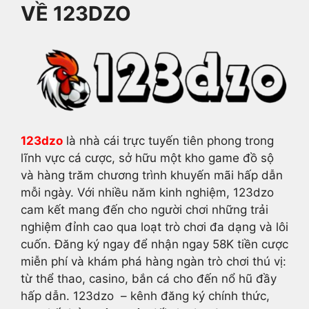
VỀ 123DZO
123dzo
là nhà cái trực tuyến tiên phong trong
lĩnh vực cá cược, sở hữu một kho game đồ sộ
và hàng trăm chương trình khuyến mãi hấp dẫn
mỗi ngày. Với nhiều năm kinh nghiệm, 123dzo
cam kết mang đến cho người chơi những trải
nghiệm đỉnh cao qua loạt trò chơi đa dạng và lôi
cuốn. Đăng ký ngay để nhận ngay 58K tiền cược
miễn phí và khám phá hàng ngàn trò chơi thú vị:
từ thể thao, casino, bắn cá cho đến nổ hũ đầy
hấp dẫn. 123dzo – kênh đăng ký chính thức,