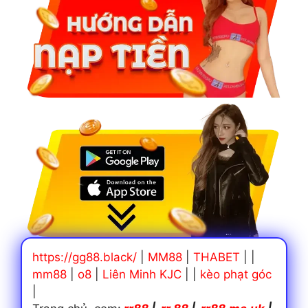
https://gg88.black/
|
MM88
|
THABET
| |
mm88
|
o8
|
Liên Minh KJC
| |
kèo phạt góc
|